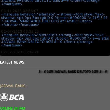
JADWAL PASARAN DBLTOTO âŒš â—¥ </font></strong>
</marquee>
06-11-2023 02:56:07
<marquee behavior="alternate"><strong><font style="text-
shadow: 4px 0px 6px rgb(0 0 0);color: #000000;"> â†ªï¸? â?
³ JADWAL MAINTANCE DBLTOTO â?³ â†©ï¸? </font>
</strong></marquee>
02-07-2023 03:32:25
<marquee behavior="alternate"><strong><font style="text-
shadow: 4px 0px 6px rgb(0 0 0);color: #000000;"> â—£ âŒš
JADWAL BANK DBLTOTO âŒš â—¥ </font></strong>
</marquee>
02-07-2023 03:32:21
LATEST
NEWS
â—£ âŒš JADWAL BANK DBLTOTO âŒš â—¥
JADWAL BANK :
ONLINE 24 JAM