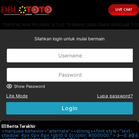
LIVE CHAT
ERPERCAYA PILIHAN SITUS TERBAIK DARI PARA BANDAR TOG
Silahkan login untuk mulai bermain
Show Password
Lite Mode
Lupa password?
Login
Berita Terakhir
<marquee behavior="alternate"><strong><font style="text-
shadow: 4px 0px 6px rgb(0 0 0);color: #000000;"> â—£ âŒš